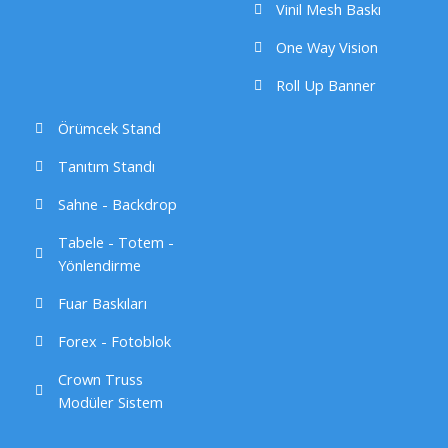
n
o
Vinil Mesh Baskı
n
One Way Vision
Roll Up Banner
Örümcek Stand
Tanıtım Standı
Sahne - Backdrop
Tabele - Totem -
Yönlendirme
Fuar Baskıları
Forex - Fotoblok
Crown Truss
Modüler Sistem