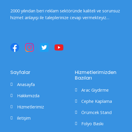
2000 yılından beri reklam sektöründe kaliteli ve sorunsuz
hizmet anlayışı ile taleplerinize cevap vermekteyiz…
F
I
T
Y
a
n
w
o
c
s
i
u
e
t
t
t
b
a
t
u
Sayfalar
Hizmetlerimizden
Bazıları
o
g
e
b
Anasayfa
o
r
r
e
Arac Giydirme
Hakkımızda
k
a
I
I
Cephe Kaplama
I
m
c
c
Hizmetlerimiz
Örümcek Stand
c
I
o
o
iletişim
o
c
n
n
Folyo Baskı