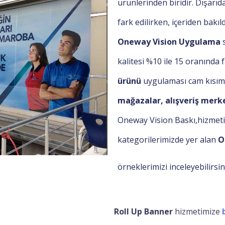
ürünlerinden biridir. Dışarıd
fark edilirken, içeriden bakıl
Oneway Vision Uygulama
s
kalitesi %10 ile 15 oranında 
ürünü
uygulaması cam kısımla
mağazalar, alışveriş merke
Oneway Vision Baskı,
hizmet
kategorilerimizde yer alan
O
örneklerimizi inceleyebilirsin
Roll Up Banner
hizmetimize