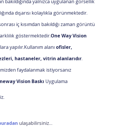
an bakıldığında yalnızca uygulanan görsellik
dığında dışarısı kolaylıkla görünmektedir.
onrası iç kısımdan bakıldığı zaman görüntü
farklılık göstermektedir.
One Way Vision
ra yapılır.
Kullanım alanı
ofisler,
zleri, hastaneler, vitrin
alanlarıdır
.
imizden faydalanmak istiyorsanız
neway Vision
Baskı
Uygulama
iz.
buradan
ulaşabilirsiniz…